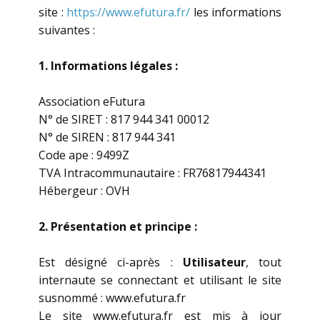
site :
https://www.efutura.fr/
les informations
suivantes :
1. Informations légales :
Association eFutura
N° de SIRET : 817 944 341 00012
N° de SIREN : 817 944 341
Code ape : 9499Z
TVA Intracommunautaire : FR76817944341
Hébergeur : OVH
2. Présentation et principe :
Est désigné ci-après :
Utilisateur
, tout
internaute se connectant et utilisant le site
susnommé : www.efutura.fr
Le site www.efutura.fr est mis à jour