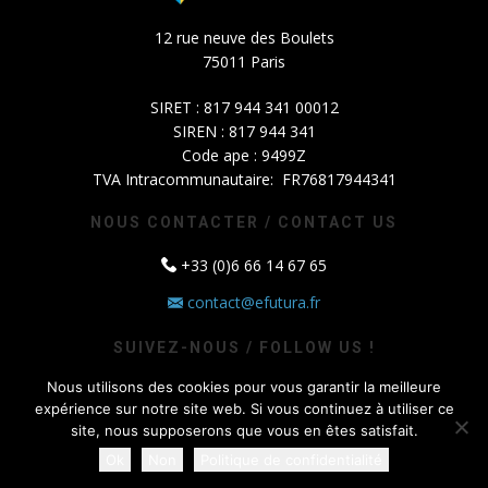
12 rue neuve des Boulets
75011 Paris
SIRET : 817 944 341 00012
SIREN : 817 944 341
Code ape : 9499Z
TVA Intracommunautaire: FR76817944341
NOUS CONTACTER / CONTACT US
+33 (0)6 66 14 67 65
contact@efutura.fr
SUIVEZ-NOUS / FOLLOW US !
Nous utilisons des cookies pour vous garantir la meilleure
expérience sur notre site web. Si vous continuez à utiliser ce
site, nous supposerons que vous en êtes satisfait.
2025 -
NC Dubourg
|
Mentions légales
|
Sitemap
Ok
Non
Politique de confidentialité